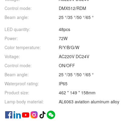
Control mode:
DMX512/RDM
Beam angle:
25 °/35 °/50 °/65 °
LED quantity:
48pcs
Power:
72W
Color temperature:
R/Y/B/G/W
Voltage:
AC220V DC24V
Control mode:
ON/OFF
Beam angle:
25 °/35 °/50 °/65 °
Waterproof rating:
IP65
Product size:
462 * 149 * 158mm
Lamp body material:
AL6063 aviation aluminum alloy