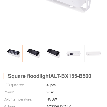
Square floodlightALT-BX155-B500
LED quantity:
48pcs
Power:
96W
Color temperature:
RGBW
Voltage:
AC220V DC24V