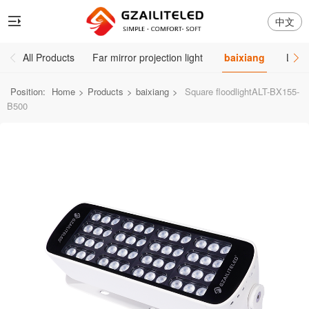
中文
All Products
Far mirror projection light
baixiang
Large
Position:
Home
>
Products
>
baixiang
>
Square floodlightALT-BX155-
B500