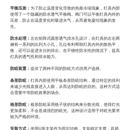
平衡压差：
为了防止温度变化导致的热胀冷缩现象，灯具内部
使用了一个隐藏的防水透气平衡阀。阀门可以平衡灯具内外的
压差，防止在温度变化时吸进水气，从而避免凝结现象的发
生。
防水处理：
左右矩阵式圆形透气排水孔设计，在灯具的左右两
侧有一系列的比列大小孔，孔位有利帮助灯具内外的散热平
衡，还可以促进水分的排出。在不牺牲防水性的情况下，提高
灯具的透气性和排水能力。
防眩装置：
提供了两种不同的防眩方式供用户选择。
条形防眩：
灯具内部使用平板条形防眩结构，通过特定的排列
来减少光线直接进入人眼，从而达到防眩的目的。这种方式适
合需要中等防眩效果的场合。
格形防眩：
格形防眩采用格子状的结构来分散光线，使得灯光
更加柔和，不会造成强烈的眩光。这种设计适用于对眩光要求
较为严格的环境。
安装方式：
使用U形支架作为固定结构，支架稳定支撑，容易