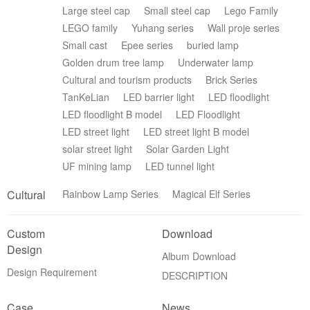
Large steel cap
Small steel cap
Lego Family
LEGO family
Yuhang series
Wall proje series
Small cast
Epee series
buried lamp
Golden drum tree lamp
Underwater lamp
Cultural and tourism products
Brick Series
TanKeLian
LED barrier light
LED floodlight
LED floodlight B model
LED Floodlight
LED street light
LED street light B model
solar street light
Solar Garden Light
UF mining lamp
LED tunnel light
Cultural
Rainbow Lamp Series
Magical Elf Series
Custom
Download
Design
Album Download
Design Requirement
DESCRIPTION
Case
News