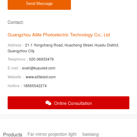
Send Message
Contact:
Guangzhou Ailite Photoelectric Technology Co., Ltd
Address：
21-1 Yongchang Road, Huacheng Street, Huadu District,
Guangzhou City
Telephone：
020-36933476
E-mail：
evah@kupuled.com
Website：
www.ailiteled.com
Hotline：
18565542274
Online Consultation
Products
Far mirror projection light
baixiang